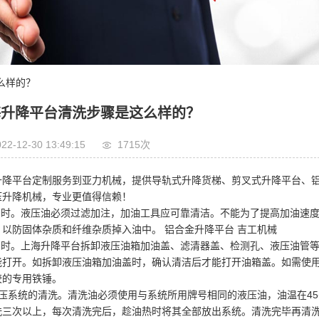
么样的？
海升降平台清洗步骤是这么样的？
22-12-30 13:49:15
1715次
升降平台定制服务到亚力机械，提供导轨式升降货梯、剪叉式升降平台、
压升降机械，专业更值得信赖！
加油时。液压油必须过滤加注，加油工具应可靠清洁。不能为了提高加油速
，以防固体杂质和纤维杂质掉入油中。 铝合金升降平台 吉工机械
保养时。上海升降平台拆卸液压油箱加油盖、滤清器盖、检测孔、液压油管
能打开。如拆卸液压油箱加油盖时，确认清洁后才能打开油箱盖。如需使
胶的专用铁锤。
液压系统的清洗。清洗油必须使用与系统所用牌号相同的液压油，油温在4
洗三次以上，每次清洗完后，趁油热时将其全部放出系统。清洗完毕再清