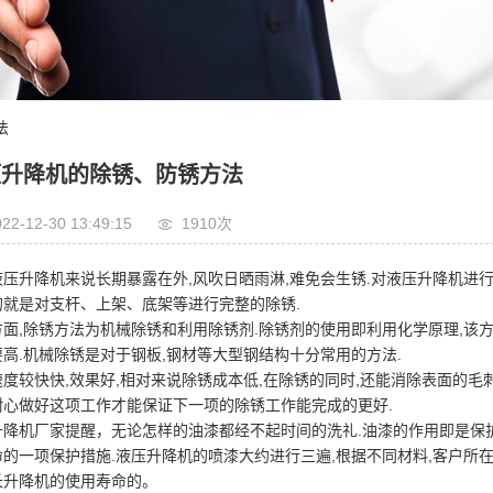
法
压升降机的除锈、防锈方法
22-12-30 13:49:15
1910次
液压升降机来说长期暴露在外,风吹日晒雨淋,难免会生锈.对液压升降机进
的就是对支杆、上架、底架等进行完整的除锈.
面,除锈方法为机械除锈和利用除锈剂.除锈剂的使用即利用化学原理,该方
高.机械除锈是对于钢板,钢材等大型钢结构十分常用的方法.
度较快快,效果好,相对来说除锈成本低,在除锈的同时,还能消除表面的毛刺
耐心做好这项工作才能保证下一项的除锈工作能完成的更好.
升降机厂家提醒，无论怎样的油漆都经不起时间的洗礼.油漆的作用即是保
命的一项保护措施.液压升降机的喷漆大约进行三遍,根据不同材料,客户所
长升降机的使用寿命的。