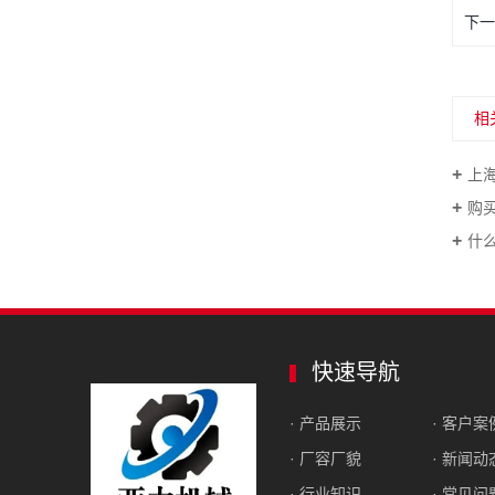
下一
相
上
购
什
快速导航
· 产品展示
· 客户案
· 厂容厂貌
· 新闻动
· 行业知识
· 常见问